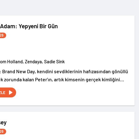
Adam: Yepyeni Bir Gün
26
Tom Holland, Zendaya, Sadie Sink
 Brand New Day, kendini sevdiklerinin hafızasından gönüllü
k zorunda kalan Peter'ın, artık kimsenin gerçek kimliğini
ew York sokaklarında tek başına suçla savaşırken, yaşamaya
ZLE
iziksel değişimle boğuşmasını anlatıyor.
sey
26