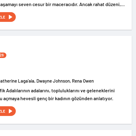
yaşamayı seven cesur bir maceracıdır. Ancak rahat düzeni,
atie’nin beklenmedik şekilde hayatına girmesiyle tamamen
ZLE
26
Catherine Laga'aia, Dwayne Johnson, Rena Owen
ik Adalılarının adalarını, topluluklarını ve geleneklerini
u açmaya hevesli genç bir kadının gözünden anlatıyor.
ZLE