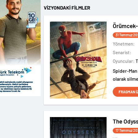
VİZYONDAKİ FİLMLER
Örümcek-
31 Temmuz 20
Yönetmen:
Senarist:
Oyuncular:
Spider-Man:
olarak silme
bilmediği N
FRAGMAN İ
başladığı f
The Odys
17 Temmuz 20