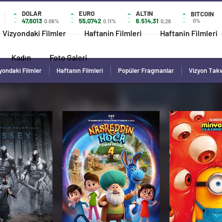
DOLAR
EURO
ALTIN
BITCOIN
47,6013
55,0742
6.514,31
0%
0.06%
0.11%
0,28
Vizyondaki Filmler
Haftanin Filmleri
Haftanin Filmleri
Kadın
Foto Galeri
yondaki Filmler
Haftanın Filmleri
Popüler Fragmanlar
Vizyon Tak