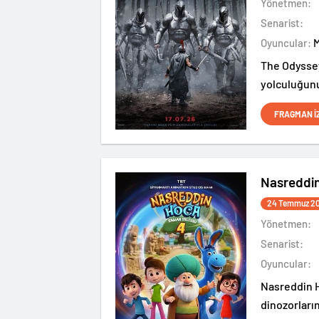
Yönetmen:
Senarist:
Oyuncular:
The Odyssey
yolculuğunu
ediyor.
FRAGMAN İ
Nasreddi
24 Temmuz 2
Yönetmen:
Senarist:
Oyuncular:
Nasreddin H
dinozorları