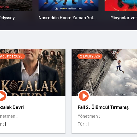
Odyssey
Nasreddin Hoca: Zaman Yolcusu 4
Minyonlar ve
 Ağustos 2026
2 Eylül 2026
zalak Devri
Fall 2: Ölümcül Tırmanış
netmen :
Yönetmen :
r :
|
Tür :
|