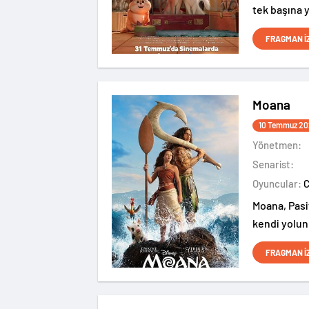
tek başına 
ev kedisi K
FRAGMAN İ
değişir.
Moana
10 Temmuz 20
Yönetmen:
Senarist:
Oyuncular:
Moana, Pasif
kendi yolun
FRAGMAN İ