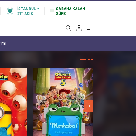
SABAHA KALAN
İSTANBUL
SÜRE
31°
AÇIK
vimi