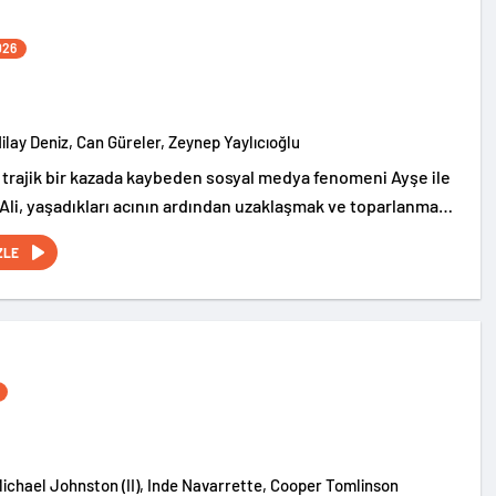
026
Nilay Deniz, Can Güreler, Zeynep Yaylıcıoğlu
 trajik bir kazada kaybeden sosyal medya fenomeni Ayşe ile
 Ali, yaşadıkları acının ardından uzaklaşmak ve toparlanmak
en uzak bir köy evinde tatil yapmaya karar verir. Ancak
ZLE
yı umdukları bu ev, geçmişte yaşanan kayıp bebek vakaları
mayan doğaüstü olaylarla anılan karanlık bir geçmişe
Michael Johnston (II), Inde Navarrette, Cooper Tomlinson