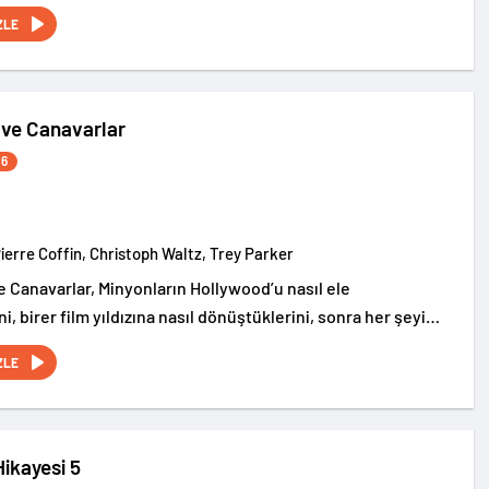
rin gizemli dünyasına götürüyor.
ZLE
 ve Canavarlar
26
Pierre Coffin, Christoph Waltz, Trey Parker
e Canavarlar, Minyonların Hollywood’u nasıl ele
ni, birer film yıldızına nasıl dönüştüklerini, sonra her şeyi
 ettiklerini ve dünyaya canavarlar salarak kaosa
ZLE
erini anlatan gürültülü ve eğlence dolu bir serüven…
ikayesi 5