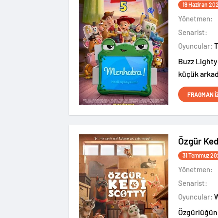
19 Haziran 20
Yönetmen:
Senarist:
Oyuncular:
Buzz Lighty
küçük arkad
ve yeni bir 
FRAGMAN İ
Özgür Ked
31 Temmuz 20
Yönetmen:
Senarist:
Oyuncular:
Özgürlüğüne 