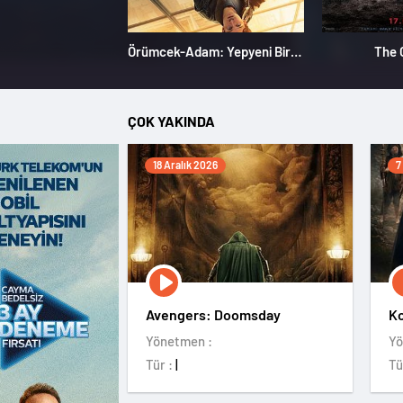
Örümcek-Adam: Yepyeni Bir Gün
The 
ÇOK YAKINDA
18 Aralık 2026
7
Avengers: Doomsday
Ko
Yönetmen :
Yö
Tür :
|
Tü