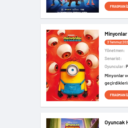
medeniyetle
FRAGMAN İ
Minyonlar
3 Temmuz 20
Yönetmen:
Senarist:
Oyuncular:
Minyonlar v
geçirdikleri
nasıl berbat
FRAGMAN İ
sürükledikl
Oyuncak H