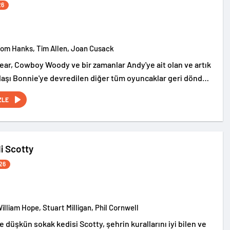
26
Tom Hanks, Tim Allen, Joan Cusack
ear, Cowboy Woody ve bir zamanlar Andy'ye ait olan ve artık
aşı Bonnie'ye devredilen diğer tüm oyuncaklar geri döndü
macera başlıyor.
ZLE
i Scotty
26
William Hope, Stuart Milligan, Phil Cornwell
düşkün sokak kedisi Scotty, şehrin kurallarını iyi bilen ve