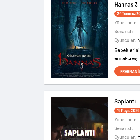
Hannas 3
24 Temmuz 2
Yönetmen:
Senarist:
Oyuncular:
Bebeklerini
emlakçı eşi
için gözlerd
FRAGMAN İ
huzur bulma
ve açıklana
sahiptir.
Saplantı
15 Mayıs 2026
Yönetmen:
Senarist:
Oyuncular: