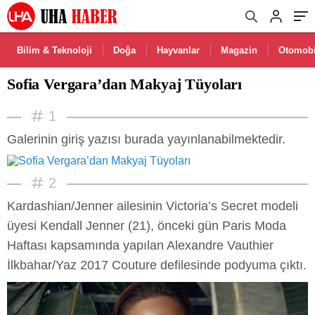
Bilim & Teknoloji
Doğa
Hayvanlar
Magazin
Otomobi
Sofia Vergara’dan Makyaj Tüyoları
1
Galerinin giriş yazısı burada yayınlanabilmektedir.
2
Kardashian/Jenner ailesinin Victoria’s Secret modeli
üyesi Kendall Jenner (21), önceki gün Paris Moda
Haftası kapsamında yapılan Alexandre Vauthier
İlkbahar/Yaz 2017 Couture defilesinde podyuma çıktı.