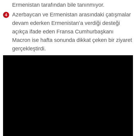
Ermenistan tarafından bile tanınmıyor.
Azerbaycan ve Ermenistan arasındaki çatışmalar
devam ederken Ermenistan’a verdiği desteği
açıkça ifade eden Fransa Cumhurbaşkanı
Macron ise hafta sonunda dikkat çeken bir ziyaret
gerçekleştirdi.